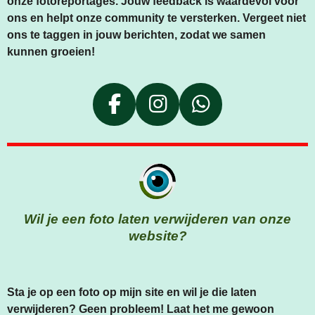
onze fotoreportages. Jouw feedback is waardevol voor
ons en helpt onze community te versterken. Vergeet niet
ons te taggen in jouw berichten, zodat we samen
kunnen groeien!
F
I
W
A
N
H
C
S
A
E
T
T
B
A
S
O
G
A
Wil je een foto laten verwijderen van onze
O
R
P
website?
K
A
P
M
Sta je op een foto op mijn site en wil je die laten
verwijderen? Geen probleem! Laat het me gewoon