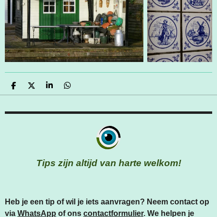
D
D
S
D
E
E
H
E
L
E
A
L
E
L
R
E
N
E
N
Tips zijn altijd van harte welkom!
Heb je een tip of wil je iets aanvragen? Neem contact op
via
WhatsApp
of ons
contactformulier
. We helpen je