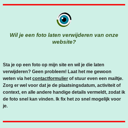
A
N
H
C
S
A
E
T
T
B
A
S
O
G
A
Wil je een foto laten verwijderen van onze
O
R
P
website?
K
A
P
M
Sta je op een foto op mijn site en wil je die laten
verwijderen? Geen probleem! Laat het me gewoon
weten via het
contactformulier
of stuur even een mailtje.
Zorg er wel voor dat je de plaatsingsdatum, activiteit of
context, en alle andere handige details vermeldt, zodat ik
de foto snel kan vinden. Ik fix het zo snel mogelijk voor
je.