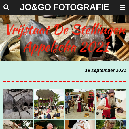
J
O&GO FOTOGRAFIE
Ga
direct
naar
de
hoofdinhoud
19 september 2021