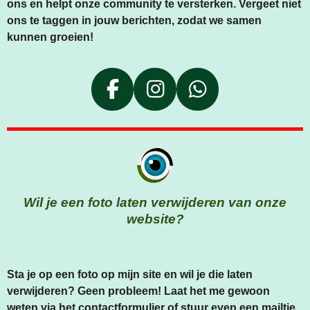
ons en helpt onze community te versterken. Vergeet niet
ons te taggen in jouw berichten, zodat we samen
kunnen groeien!
F
I
W
A
N
H
C
S
A
E
T
T
B
A
S
O
G
A
Wil je een foto laten verwijderen van onze
O
R
P
website?
K
A
P
M
Sta je op een foto op mijn site en wil je die laten
verwijderen? Geen probleem! Laat het me gewoon
weten via het
contactformulier
of stuur even een mailtje.