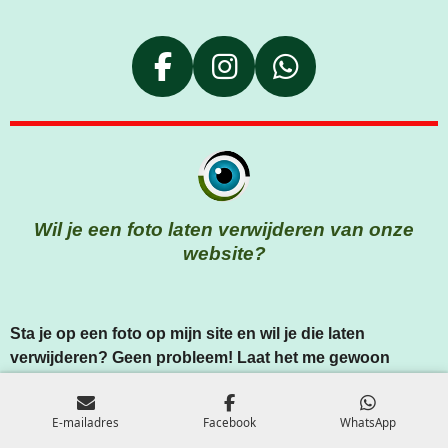
F
I
W
A
N
H
C
S
A
E
T
T
B
A
S
O
G
A
Wil je een foto laten verwijderen van onze
O
R
P
website?
K
A
P
M
Sta je op een foto op mijn site en wil je die laten
verwijderen? Geen probleem! Laat het me gewoon
weten via het
contactformulier
of stuur even een mailtje.
Zorg er wel voor dat je de plaatsingsdatum, activiteit of
E-mailadres
Facebook
WhatsApp
context, en alle andere handige details vermeldt, zodat ik