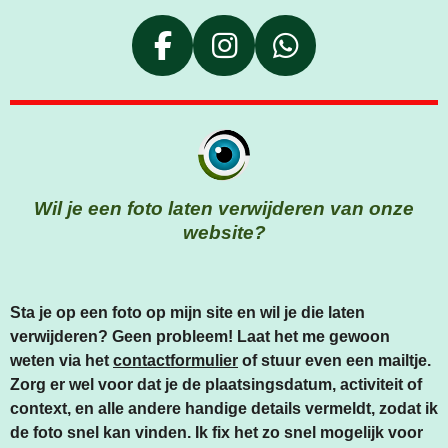
F
I
W
A
N
H
C
S
A
E
T
T
B
A
S
O
G
A
Wil je een foto laten verwijderen van onze
O
R
P
website?
K
A
P
M
Sta je op een foto op mijn site en wil je die laten
verwijderen? Geen probleem! Laat het me gewoon
weten via het
contactformulier
of stuur even een mailtje.
Zorg er wel voor dat je de plaatsingsdatum, activiteit of
context, en alle andere handige details vermeldt, zodat ik
de foto snel kan vinden. Ik fix het zo snel mogelijk voor