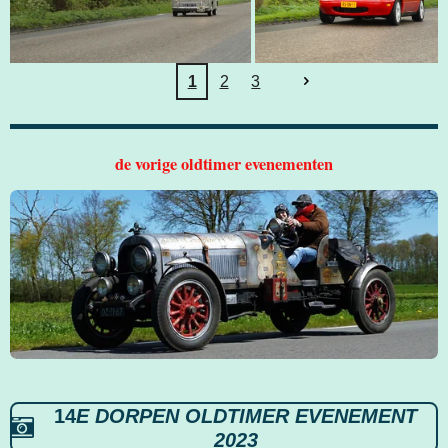
1
2
3
de vorige oldtimer evenementen
14
E DORPEN OLDTIMER EVENEMENT
2023