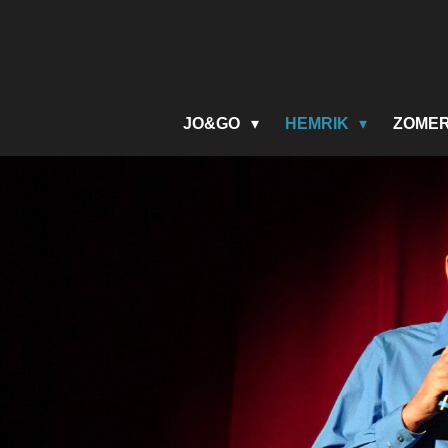
Ga
direct
naar
de
hoofdinhoud
JO&GO
HEMRIK
ZOME