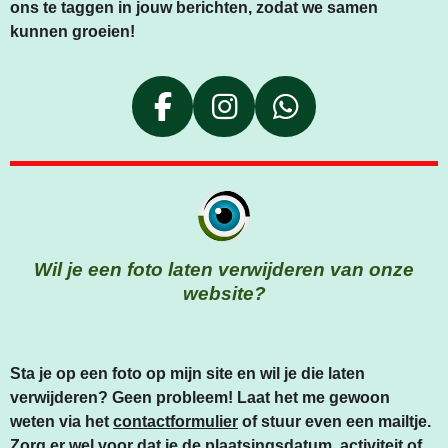
ons te taggen in jouw berichten, zodat we samen
kunnen groeien!
F
I
W
A
N
H
C
S
A
E
T
T
B
A
S
O
G
A
Wil je een foto laten verwijderen van onze
O
R
P
website?
K
A
P
M
Sta je op een foto op mijn site en wil je die laten
verwijderen? Geen probleem! Laat het me gewoon
weten via het
contactformulier
of stuur even een mailtje.
Zorg er wel voor dat je de plaatsingsdatum, activiteit of