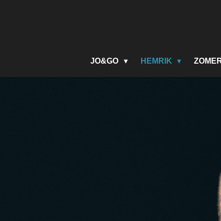
Ga
direct
naar
de
hoofdinhoud
JO&GO
HEMRIK
ZOME