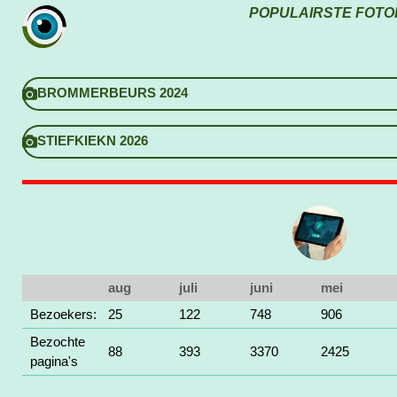
POPULAIRSTE FOTO
BROMMERBEURS 2024
STIEFKIEKN 2026
aug
juli
juni
mei
Bezoekers:
25
122
748
906
Bezochte
88
393
3370
2425
pagina's