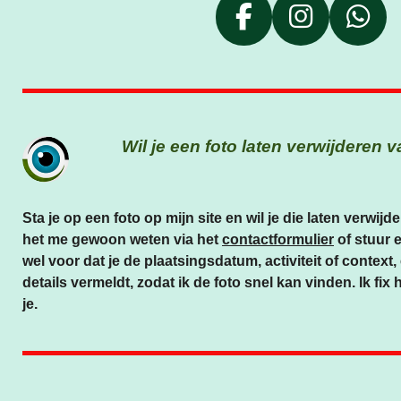
F
I
W
A
N
H
C
S
A
E
T
T
B
A
S
Wil je een foto laten verwijderen
O
G
A
O
R
P
K
A
P
Sta je op een foto op mijn site en wil je die laten verwi
M
het me gewoon weten via het
contactformulier
of stuur e
wel voor dat je de plaatsingsdatum, activiteit of context
details vermeldt, zodat ik de foto snel kan vinden. Ik fix
je.