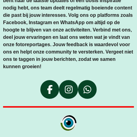
bent naar de laatste updates of een dosis inspiratie
nodig hebt, ons team deelt regelmatig boeiende content
die past bij jouw interesses. Volg ons op platforms zoals
Facebook, Instagram en WhatsApp om altijd op de
hoogte te blijven van onze activiteiten. Verbind met ons,
deel jouw ervaringen en laat ons weten wat je vindt van
onze fotoreportages. Jouw feedback is waardevol voor
ons en helpt onze community te versterken. Vergeet niet
ons te taggen in jouw berichten, zodat we samen
kunnen groeien!
F
I
W
A
N
H
C
S
A
E
T
T
B
A
S