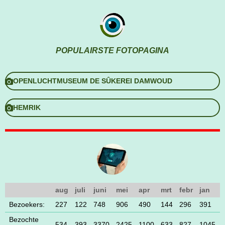
POPULAIRSTE FOTOPAGINA
OPENLUCHTMUSEUM DE SÛKEREI DAMWOUD
HEMRIK
aug
juli
juni
mei
apr
mrt
febr
jan
Bezoekers:
227
122
748
906
490
144
296
391
Bezochte
534
393
3370
2425
1100
633
827
1045