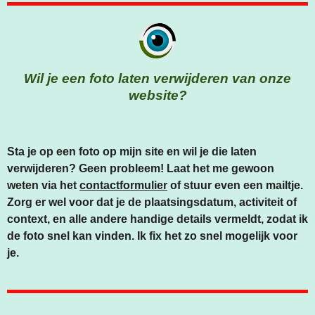
C
S
A
E
T
T
B
A
S
O
G
A
Wil je een foto laten verwijderen van onze
O
R
P
website?
K
A
P
M
Sta je op een foto op mijn site en wil je die laten
verwijderen? Geen probleem! Laat het me gewoon
weten via het
contactformulier
of stuur even een mailtje.
Zorg er wel voor dat je de plaatsingsdatum, activiteit of
context, en alle andere handige details vermeldt, zodat ik
de foto snel kan vinden. Ik fix het zo snel mogelijk voor
je.