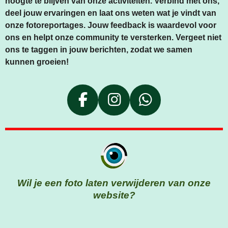
hoogte te blijven van onze activiteiten. Verbind met ons,
deel jouw ervaringen en laat ons weten wat je vindt van
onze fotoreportages. Jouw feedback is waardevol voor
ons en helpt onze community te versterken. Vergeet niet
ons te taggen in jouw berichten, zodat we samen
kunnen groeien!
F
I
W
A
N
H
C
S
A
E
T
T
B
A
S
O
G
A
Wil je een foto laten verwijderen van onze
O
R
P
website?
K
A
P
M