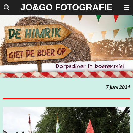
J
O&GO FOTOGRAFIE
Ga
direct
naar
de
hoofdinhoud
7 juni 2024