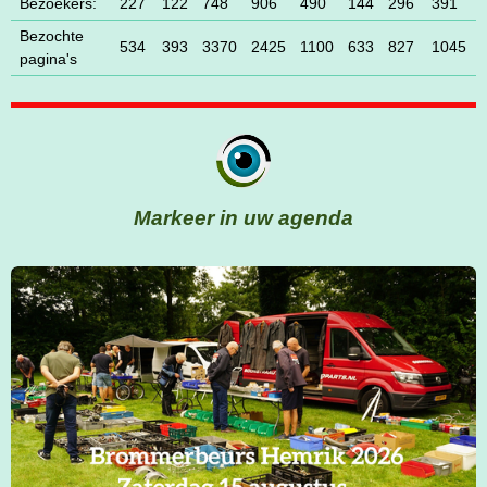
Bezoekers:
227
122
748
906
490
144
296
391
Bezochte
534
393
3370
2425
1100
633
827
1045
pagina's
Markeer in uw agenda