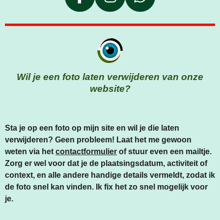
F
I
W
A
N
H
C
S
A
E
T
T
B
A
S
O
G
A
Wil je een foto laten verwijderen van onze
O
R
P
website?
K
A
P
M
Sta je op een foto op mijn site en wil je die laten
verwijderen? Geen probleem! Laat het me gewoon
weten via het
contactformulier
of stuur even een mailtje.
Zorg er wel voor dat je de plaatsingsdatum, activiteit of
context, en alle andere handige details vermeldt, zodat ik
de foto snel kan vinden. Ik fix het zo snel mogelijk voor
je.