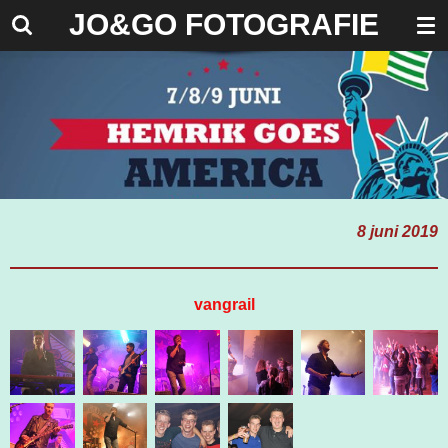
J
O&GO FOTOGRAFIE
Ga
direct
naar
de
hoofdinhoud
8 juni 2019
vangrail