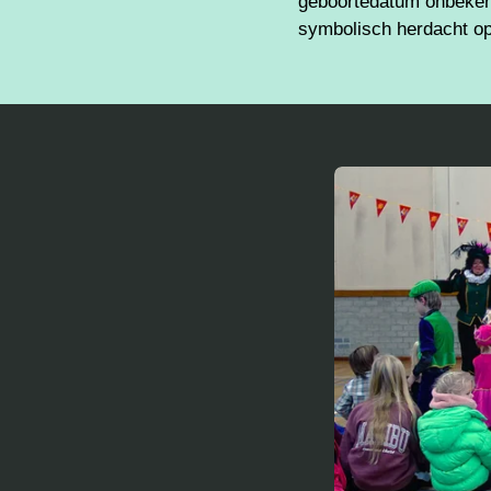
geboortedatum onbekend
symbolisch herdacht op 