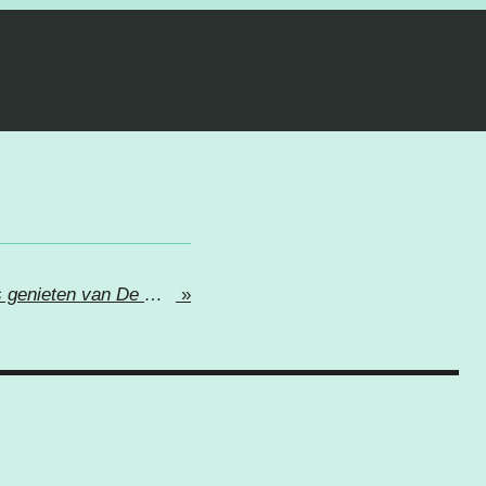
Ruim 100.000 bezoekers genieten van De Grote Twentse Carnavals Optocht 2026
»