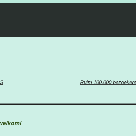
S
e welkom!