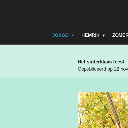
Ga
direct
naar
de
hoofdinhoud
JO&GO
HEMRIK
ZOME
Het sinterklaas feest
Gepubliceerd op 22 no