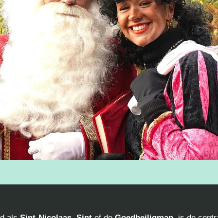
nd als
Sint-Nicolaas
,
Sint
of de
Goedheiligman
, is de centr