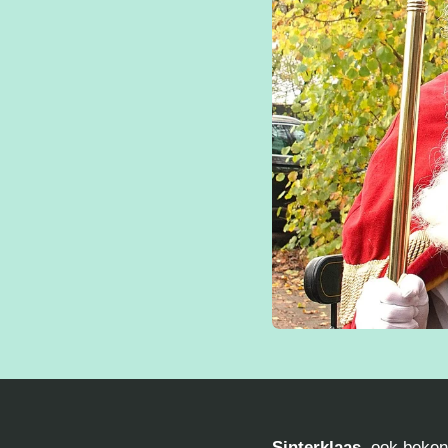
Sinterklaas
, ook beke