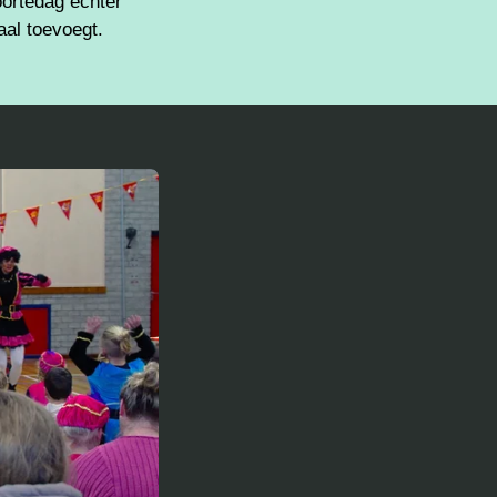
oortedag echter
aal toevoegt.